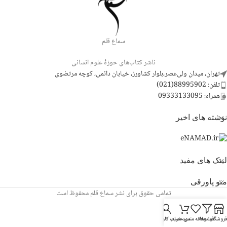
سماع قلم
ناشر کتاب‌های حوزۀ علوم انسانی
تهران، میدان ولی‌عصر،بلوار کشاورز، خیابان دائمی، کوچه مرتضوی
تلفن: 88995902(021)
همراه: 09333133095
نوشته های اخیر
لینک های مفید
منو پاورقی
تمامی حقوق برای نشر سماع قلم محفوظ است
روشگاه
فیلترها
علاقه مندی
سبد خرید
حساب کاربری من