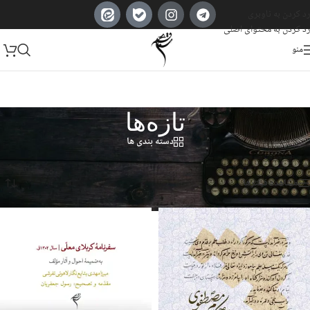
رد کردن به ناوبری
رد کردن به محتوای اصلی
منو
تازه‌ها
دسته بندی ها
خانه
/
Products tagged “تازه‌ها”
Showing all 3 results
مشاهده فیلترها