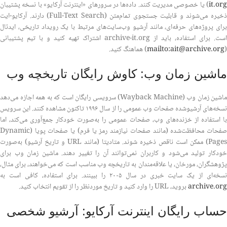
it.org
) یا خصوصی مدیریت کنند. داده‌ها در سرورهای «اینترنت آرکایو» با نسخه پشتیبان
ذخیره می‌شوند و قابلیت جستجوی تمام‌متن (Full-Text Search) دارند. آرکایو-ایت
برای پروژه‌های حرفه‌ای، مانند آرشیو وب‌سایت‌های مرتبط با یک رویداد تاریخی، ایدئال
است. برای استفاده، باید از archive-it.org اشتراک تهیه کنید و با تیم پشتیبانی
(
mailto:ait@archive.org
) هماهنگ کنید.
ماشین زمان وب: کاوش رایگان تاریخچه وب
ماشین زمان وب (Wayback Machine) سرویسی رایگان است که به همه اجازه می‌دهد
نسخه‌های آرشیو‌شده صفحات وب عمومی را از سال ۱۹۹۶ تاکنون مشاهده کنند. این سرویس
با استفاده از خزنده‌های وب، صفحات عمومی را به‌صورت خودکار جمع‌آوری می‌کند، اما
صفحات محافظت‌شده (مانند صفحات نیازمند رمز یا فرم) یا صفحات پویا (Dynamic
Pages) ممکن است ناقص ذخیره شوند. متادیتا (مانند URL و تاریخ آرشیو) به‌صورت
خودکار تولید می‌شود و کاربران نمی‌توانند آن را تغییر دهند. ماشین زمان وب برای
پژوهشگران، مورخان، یا علاقه‌مندان به تاریخچه وب مناسب است که می‌خواهند، برای مثال،
نسخه‌ای از یک سایت خبری در سال ۲۰۰۵ را ببینند. برای استفاده، کافی است به
archive.org
بروید، URL را وارد کنید و تاریخ موردنظر را از تقویم انتخاب کنید.
حساب رایگان اینترنت آرکایو: آرشیو شخصی