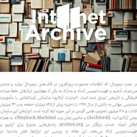
در عصر دیجیتال، که اطلاعات به‌صورت روزافزون در قالب‌های دیجیتال تولید و منتشر
می‌شوند، آرشیو و فهرست‌نویسی اسناد و مدارک به یکی از مهم‌ترین ابزارهای حفظ میراث
فرهنگی و تاریخی تبدیل شده است. «اینترنت آرکایو» سازمانی غیرانتفاعی با مأموریت
دسترسی جهانی به دانش، از سال ۱۹۹۶ با ذخیره بیش از ۸۳۵ میلیارد صفحه وب، ۴۴ میلیون
کتاب، و ۴.۸ میلیون تصویر، نقشی کلیدی در این حوزه ایفا کرده است. ابزارهای این سازمان،
یعنی آرکایو-ایت (Archive-It) و ماشین زمان وب (Wayback Machine)، به همراه
امکان ایجاد حساب رایگان در archive.org، راه‌حل‌هایی متنوع برای آرشیو و
فهرست‌نویسی ارائه می‌دهند. این مقاله به بررسی این ابزارها، نقش متادیتا در