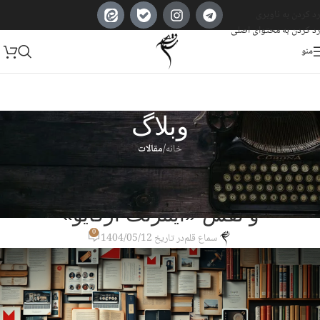
رد کردن به ناوبری
رد کردن به محتوای اصلی
منو
وبلاگ
خانه
/
مقالات
مقالات
آرشیو اسناد و مدارک در عصر دیجیتال
و نقش «اینترنت آرکایو»
0
سماع قلم
در تاریخ 1404/05/12