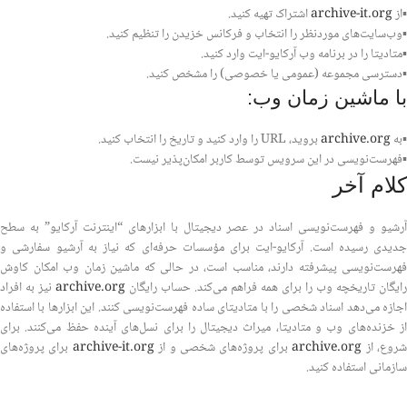
▪️از
archive-it.org
اشتراک تهیه کنید.
▪️وب‌سایت‌های موردنظر را انتخاب و فرکانس خزیدن را تنظیم کنید.
▪️متادیتا را در برنامه وب آرکایو-ایت وارد کنید.
▪️دسترسی مجموعه (عمومی یا خصوصی) را مشخص کنید.
با ماشین زمان وب:
▪️به
archive.org
بروید، URL را وارد کنید و تاریخ را انتخاب کنید.
▪️فهرست‌نویسی در این سرویس توسط کاربر امکان‌پذیر نیست.
کلام آخر
آرشیو و فهرست‌نویسی اسناد در عصر دیجیتال با ابزارهای “اینترنت آرکایو” به سطح
جدیدی رسیده است. آرکایو-ایت برای مؤسسات حرفه‌ای که نیاز به آرشیو سفارشی و
فهرست‌نویسی پیشرفته دارند، مناسب است، در حالی که ماشین زمان وب امکان کاوش
رایگان تاریخچه وب را برای همه فراهم می‌کند. حساب رایگان
archive.org
نیز به افراد
اجازه می‌دهد اسناد شخصی را با متادیتای ساده فهرست‌نویسی کنند. این ابزارها با استفاده
از خزنده‌های وب و متادیتا، میراث دیجیتال را برای نسل‌های آینده حفظ می‌کنند. برای
روع، از
archive.org
برای پروژه‌های شخصی و از
archive-it.org
برای پروژه‌های
سازمانی استفاده کنید.