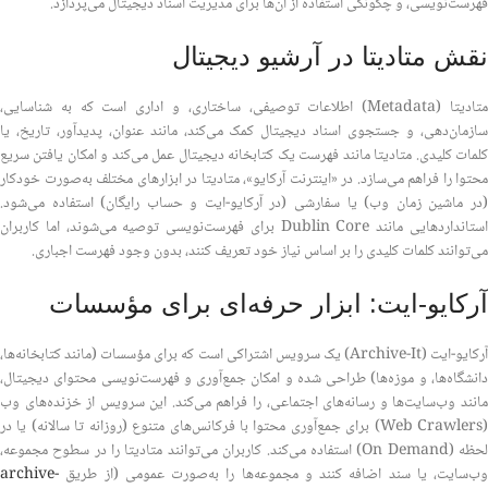
فهرست‌نویسی، و چگونگی استفاده از آن‌ها برای مدیریت اسناد دیجیتال می‌پردازد.
نقش متادیتا در آرشیو دیجیتال
متادیتا (Metadata) اطلاعات توصیفی، ساختاری، و اداری است که به شناسایی،
سازمان‌دهی، و جستجوی اسناد دیجیتال کمک می‌کند، مانند عنوان، پدیدآور، تاریخ، یا
کلمات کلیدی. متادیتا مانند فهرست یک کتابخانه دیجیتال عمل می‌کند و امکان یافتن سریع
محتوا را فراهم می‌سازد. در «اینترنت آرکایو»، متادیتا در ابزارهای مختلف به‌صورت خودکار
(در ماشین زمان وب) یا سفارشی (در آرکایو-ایت و حساب رایگان) استفاده می‌شود.
استانداردهایی مانند Dublin Core برای فهرست‌نویسی توصیه می‌شوند، اما کاربران
می‌توانند کلمات کلیدی را بر اساس نیاز خود تعریف کنند، بدون وجود فهرست اجباری.
آرکایو-ایت: ابزار حرفه‌ای برای مؤسسات
آرکایو-ایت (Archive-It) یک سرویس اشتراکی است که برای مؤسسات (مانند کتابخانه‌ها،
دانشگاه‌ها، و موزه‌ها) طراحی شده و امکان جمع‌آوری و فهرست‌نویسی محتوای دیجیتال،
مانند وب‌سایت‌ها و رسانه‌های اجتماعی، را فراهم می‌کند. این سرویس از خزنده‌های وب
(Web Crawlers) برای جمع‌آوری محتوا با فرکانس‌های متنوع (روزانه تا سالانه) یا در
لحظه (On Demand) استفاده می‌کند. کاربران می‌توانند متادیتا را در سطوح مجموعه،
وب‌سایت، یا سند اضافه کنند و مجموعه‌ها را به‌صورت عمومی (از طریق
archive-