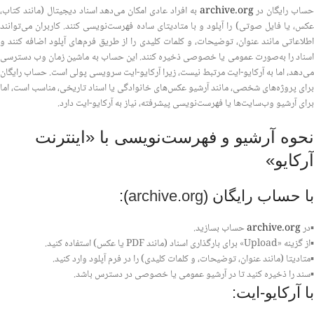
حساب رایگان در
archive.org
به افراد عادی امکان می‌دهد اسناد دیجیتال (مانند کتاب،
عکس، یا فایل صوتی) را آپلود و با متادیتای ساده فهرست‌نویسی کنند. کاربران می‌توانند
اطلاعاتی مانند عنوان، توضیحات، و کلمات کلیدی را از طریق فرم‌های آپلود اضافه کنند و
اسناد را به‌صورت عمومی یا خصوصی ذخیره کنند. این حساب به ماشین زمان وب دسترسی
می‌دهد، اما به آرکایو-ایت مرتبط نیست، زیرا آرکایو-ایت سرویسی پولی است. حساب رایگان
برای پروژه‌های شخصی، مانند آرشیو عکس‌های خانوادگی یا اسناد تاریخی، مناسب است، اما
برای آرشیو وب‌سایت‌ها یا فهرست‌نویسی پیشرفته، نیاز به آرکایو-ایت دارد.
نحوه آرشیو و فهرست‌نویسی با «اینترنت
آرکایو»
با حساب رایگان (
archive.org
):
▪️در
archive.org
حساب بسازید.
▪️از گزینه «Upload» برای بارگذاری اسناد (مانند PDF یا عکس) استفاده کنید.
▪️متادیتا (مانند عنوان، توضیحات، و کلمات کلیدی) را در فرم آپلود وارد کنید.
▪️سند را ذخیره کنید تا در آرشیو عمومی یا خصوصی در دسترس باشد.
با آرکایو-ایت: