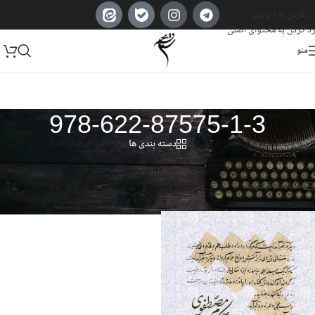
رد کردن به ناوبری
رد کردن به محتوای اصلی
منو
978-622-87575-1-3
دسته بندی ها
خانه
/
محصول شابک
/
978-622-87575-1-3
Showing the single result
مشاهده فیلترها