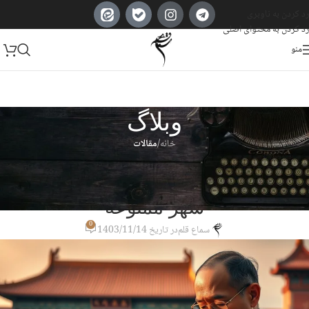
رد کردن به ناوبری
رد کردن به محتوای اصلی
منو
وبلاگ
خانه
/
مقالات
مقالات
جستجوی اسناد و کتیبه‌های فارسی در
شهر ممنوعه
0
سماع قلم
در تاریخ 1403/11/14