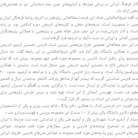
آثار فرهنگ ایرانی در برخی موزه‌ها و آرشیوهای چین، چند سخنرانی نیز در همایش‌های
علمی ارائه داد.
به گفته شیخ‌الحکمایی، هدف این فرصت مطالعاتی، پژوهش در تاریخ روابط فرهنگی ایران و
چین، با محوریت اسناد، نسخه‌های خطی و کتیبه‌های تاریخی دوره اسلامی بود. بر پایه
اسناد و آثار بازیابی‌شده در این سفر، شش مقاله علمی و پژوهشی با همکاری پژوهشگران
چینی، آلمانی و ایرانی در دست تألیف یا ترجمه قرار گرفته است.
در این سفر مطالعاتی همچنین طرح پژوهشی بررسی اسناد فارسی نخستین آرشیو تاریخی
چین، با همکاری دانشگاه پکن آغاز شد. آقای شیخ‌الحکمایی در این رابطه گفت: «به دنبال
جستجو برای یافتن اسناد فارسی در مجموعه موزه قصر شهر ممنوعه، روشن شد که تمام
اسناد تاریخی کاخ به نخستین آرشیو تاریخی چین منتقل شده است. بنابراین با همکاری
پروفسور وانگ، استاد برجسته زبان فارسی دانشگاه پکن و با مراجعه به آرشیو، حدود ۳۰۰
سند فارسی شناسایی گردید که بیشتر آنها از مناطق یارکند، کاشغر، بدخشان، نپال و کشمیر
به امپراتور یا نمایندگان او ارسال شده است. با برگزاری جلسه و گفتگو با مدیران آرشیو،
مقرّر شد نخست فهرستی اجمالی از این اسناد تهیه شود و سپس طرحی پژوهشی برای
بازخوانی و انتشار این اسناد در دستور کار قرار گیرد.»
وی افزود: «در فرصتی اندک، با همکاری دکتر وانگ، خانم زینب پیری و یکی از دانشجویان
مقطع دکتری دانشگاه پکن، بیش از ۱۰۰ سند از این مجموعه بررسی و فهرست‌برداری شد.»
دیدار از آرشیو اسناد شهرداری پکن و آرشیو ملی پکن و شناسایی چند سند مرتبط با ایران،
همکاری در تصحیح نوشته‌های فارسی و عربی سفال‌های موزه قصر ممنوعه، خوانش
متن‌های فارسی روی پارچه‌های موزه قصر ممنوعه و خوانش متن‌های فارسی ظروف ایرانی