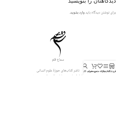
دیدگاهتان را بنویسید
برای نوشتن دیدگاه باید
وارد بشوید
.
سماع قلم
ناشر کتاب‌های حوزۀ علوم انسانی
روشگاه
سایدبار
علاقه مندی
سبد خرید
حساب کاربری من
تهران، میدان ولی‌عصر،بلوار کشاورز، خیابان دائمی، کوچه مرتضوی
تلفن: 88995902(021)
همراه: 09333133095
نوشته های اخیر