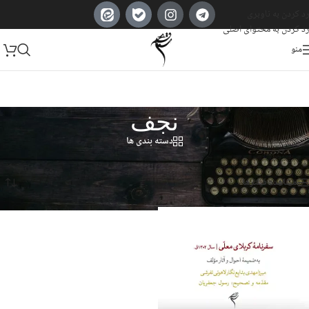
رد کردن به ناوبری
رد کردن به محتوای اصلی
منو
نجف
دسته بندی ها
خانه
/
Products tagged “نجف”
Showing the single result
مشاهده فیلترها