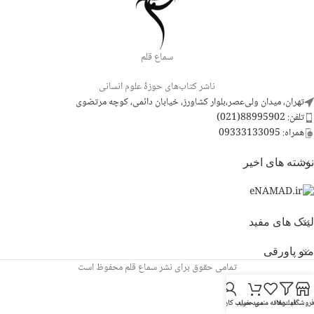
سماع قلم
ناشر کتاب‌های حوزۀ علوم انسانی
تهران، میدان ولی‌عصر،بلوار کشاورز، خیابان دائمی، کوچه مرتضوی
تلفن: 88995902(021)
همراه: 09333133095
نوشته های اخیر
لینک های مفید
منو پاورقی
تمامی حقوق برای نشر سماع قلم محفوظ است
روشگاه
فیلترها
علاقه مندی
سبد خرید
حساب کاربری من