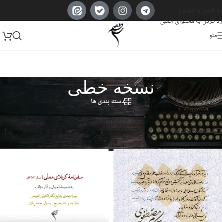
رد کردن به ناوبری
رد کردن به محتوای اصلی
منو
نسخه خطی
دسته بندی ها
خانه
/
Products tagged “نسخه خطی”
Showing all 3 results
مشاهده فیلترها