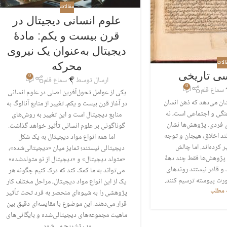
مقالات
علوم انسانی دیجیتال در
قرن بیست و یکم: مادۀ
دیجیتال به‌عنوان یک نیروی
الات
محرکه
سی تاریخی
0
ارسال توسط
سماع قلم
0
سماع قلم
یکی از عوامل تحول‌آفرین اصلی در علوم انسانی
ان می‌دهد که ذهن انسان
در آغاز قرن بیست و یکم، تغییر از منابع آنالوگ به
نگی و اجتماعی است، نه
منابع دیجیتال است و این تغییر به روش‌های
ی فردی. پژوهش‌ها نشان
گوناگونی بر علوم انسانی تأثیر خواهد گذاشت.
نند اخلاق، هیجان و توجه
اما همه انواع مواد دیجیتال به یک شکل
 کرده‌اند. اما چالش
دیجیتالی نیستند؛ تمایز میان «دیجیتالی‌شده»،
 پژوهش‌ها فقط چند دهۀ
«متولد دیجیتال» و «دیجیتال از نو متولدشده»
 و قادر نیستند روندهای
می‌تواند به ما کمک کند که درک کنیم چگونه هر
ورت پیوسته ترسیم کنند.
یک از این انواع مواد دیجیتال، مراحل مختلف کار
ه مطلب
پژوهشی را به شیوه‌ای منحصر به فرد تحت تأثیر
قرار می‌دهند. این موضوع با مقایسه‌ای دقیق بین
ماهیت مجموعه‌های دیجیتالی‌شده و بایگانی‌های
وب تشریح می‌شود.