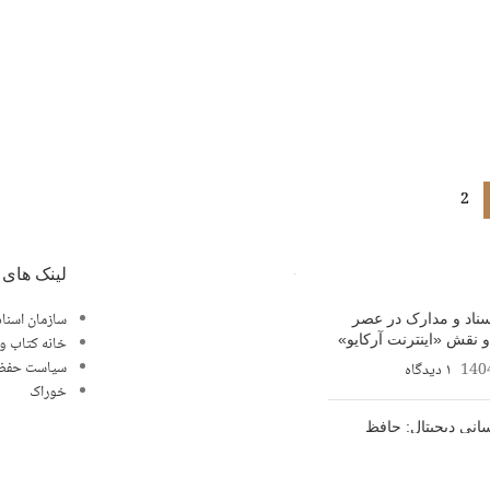
2
لینک های 
سازمان اسناد
سناد و مدارک در عصر
و نقش «اینترنت آرکایو»
خانه کتاب و 
سیاست حفظ
140
۱ دیدگاه
خوراک
انی دیجیتال: حافظ
رهنگی در عصر فناوری
140
۱ دیدگاه