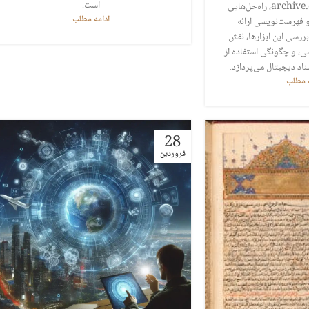
است.
حساب رایگان در archive.org، راه‌حل‌هایی
ادامه مطلب
و فهرست‌نویسی ارائه
 بررسی این ابزارها، نقش
ی، و چگونگی استفاده از
ناد دیجیتال می‌پردازد.
ه مطلب
28
فروردین