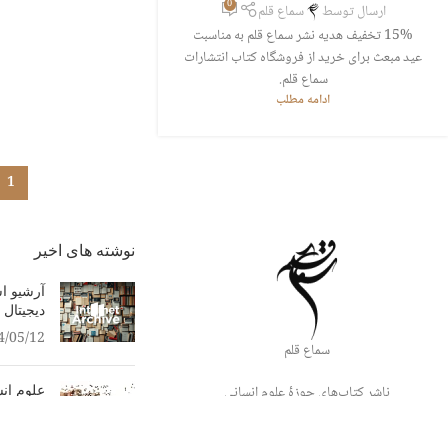
0
ارسال توسط
سماع قلم
15% تخفیف هدیه نشر سماع قلم به مناسبت
عید مبعث برای خرید از فروشگاه کتاب انتشارات
سماع قلم.
ادامه مطلب
1
نوشته های اخیر
آرشیو ا
دیجیتال 
4/05/12
سماع قلم
ناشر کتاب‌های حوزۀ علوم انسانی
علوم انس
میراث ف
تهران، میدان ولی‌عصر،بلوار کشاورز، خیابان دائمی،
کوچه مرتضوی
4/04/20