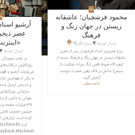
ویژه
محمود فرشچیان؛ عاشقانه
مق
آرشیو اسناد
زیستن در جهان رنگ و
عصر دیجی
فرهنگ
«اینترنت
0
ارسال توسط
سماع قلم
ارسال توسط
روح هنرپرور استاد فرشچیان پس از عمری
عاشقانه زیستن در جهان رنگ و فرهنگ خسته از
در عصر دیجیتال، 
تبعیدگاه هبوط قفس تنگ حیات بشکست تا
روزافزون در قالب‌های
سیمرغ جانش در قاف یقین حضرت دوست
می‌شوند، آرشیو و فهر
آرامش گیرد.
به یکی از مهم‌ترین اب
ادامه مطلب
و تاریخی تبدیل شده 
سازمانی غیرانتفاع
میلیون تصویر، نقشی ک
کرده است. ابزارهای ای