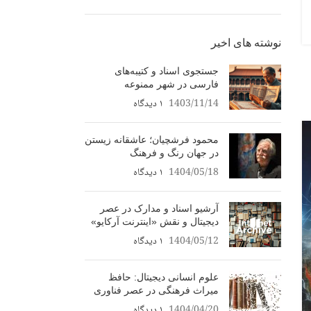
نوشته های اخیر
جستجوی اسناد و کتیبه‌های
فارسی در شهر ممنوعه
1403/11/14
۱ دیدگاه
محمود فرشچیان؛ عاشقانه زیستن
در جهان رنگ و فرهنگ
1404/05/18
۱ دیدگاه
آرشیو اسناد و مدارک در عصر
دیجیتال و نقش «اینترنت آرکایو»
1404/05/12
۱ دیدگاه
علوم انسانی دیجیتال: حافظ
میراث فرهنگی در عصر فناوری
1404/04/20
۱ دیدگاه