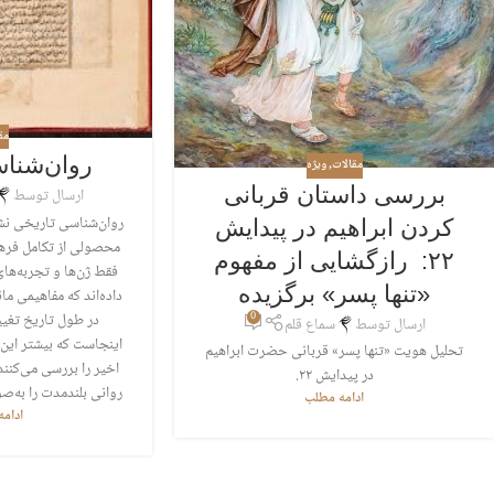
مق
روان‌شنا
مقالات
,
ویژه
بررسی داستان قربانی
ارسال توسط
روان‌شناسی تاریخی نش
کردن ابراهیم در پیدایش
محصولی از تکامل فره
۲۲: رازگشایی از مفهوم
فقط ژن‌ها و تجربه‌ها
«تنها پسر» برگزیده
داده‌اند که مفاهیمی ما
در طول تاریخ تغییر
0
ارسال توسط
سماع قلم
اینجاست که بیشتر این
تحلیل هویت «تنها پسر» قربانی حضرت ابراهیم
اخیر را بررسی می‌کنند
در پیدایش ۲۲.
روانی بلندمدت را به‌ص
ادامه مطلب
ادام