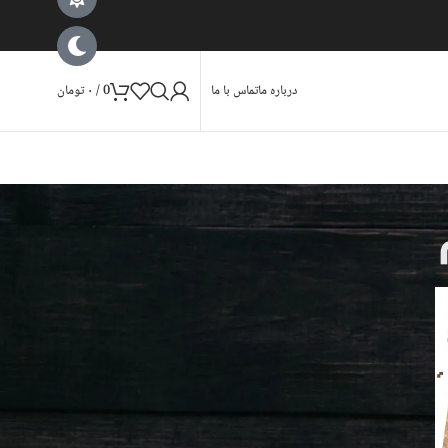
درباره ما
تماس با ما
0
/
۰
تومان
کتاب ها
کتاب سفرنامه کربلای معلی سال
1302 ق. به ضمیمه احوال و آثار
مؤلف اثر میرزا مهدی بدایع نگار
لاهوتی تفرشی مقدمه و تصحیح
دکتر رسول جعفریان
۲۸۵،۰۰۰
تومان
عدد