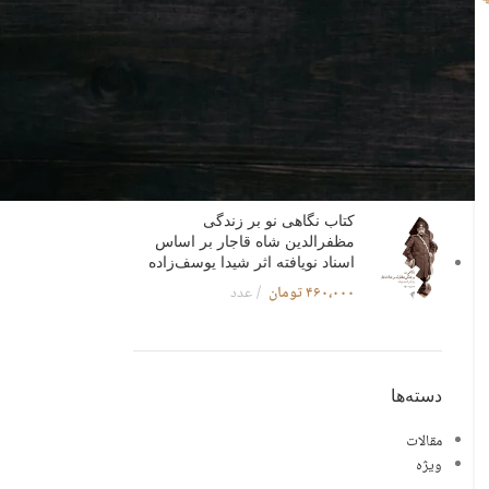
کتاب جواهرالاحکام مصطفوی
فقه‌نامه‌ای پارسی از سده ششم
هجری نوشته سراج‌الدین علی بن
عثمان اوشی - مقدمه و تصحیح:
دکتر رسول جعفریان
۴۳۵،۰۰۰
تومان
کتاب نگاهی نو بر زندگی
مظفرالدین شاه قاجار بر اساس
اسناد نویافته اثر شیدا یوسف‌زاده
۴۶۰،۰۰۰
تومان
عدد
دسته‌ها
مقالات
ویژه