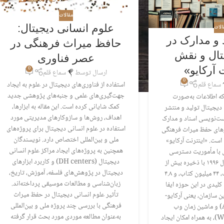
مقالات
علوم انسانی دیجیتال:
الات
 و مدارک در
حافظ میراث فرهنگی در
تال و نقش
عصر فناوری
 آرکایو»
0
ارسال توسط
سماع قلم
0
سماع قلم
استفاده از فناوری‌های دیجیتال در علوم به ایجاد
جهت‌گیری‌های علمی و جنبه‌های پژوهشی جدید
که اطلاعات به‌صورت
کمک شایانی کرده است. این مقاله به ابزارها،
 دیجیتال تولید و منتشر
اهداف، روش‌ها و سازوکارهای مدیریتی مورد
ست‌نویسی اسناد و مدارک
استفاده در علوم انسانی دیجیتال برای پروژه‌های
زارهای حفظ میراث فرهنگی
ملی و بین‌المللی اختصاص دارد. نویسندگان
است. «اینترنت آرکایو»
همچنین به پروژه‌های ایجاد مراکز علوم انسانی
ی با مأموریت دسترسی
دیجیتال (DH centers) و کاربرد ابزارهای
جهانی به دانش، از سال ۱۹۹۶ با ذخیره بیش از
دیجیتال در پژوهش‌های فلسفه، آموزش، تاریخ،
۸۳۵ میلیارد صفحه وب، ۴۴ میلیون کتاب، و ۴.۸
زبان‌شناسی و مطالعات موسیقی پرداخته‌اند.
لیدی در این حوزه ایفا
تأثیر علوم انسانی دیجیتال در حفظ میراث
ن سازمان، یعنی آرکایو-
فرهنگی با بررسی چند پروژه ملی و بین‌المللی
ایت (Archive-It) و ماشین زمان وب
به‌عنوان مطالعه موردی مورد بحث قرار گرفته
(Wayback Machine)، به همراه امکان ایجاد