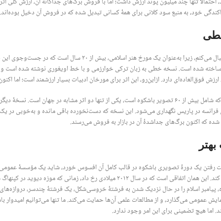
کندگی خود، به منبع سود کلانی برای همۀ کسانی تبدیل شده که در فروش آن دخیل بوده‌اند.
خطی
 ساخته شده است. نسخه خطی به زبان ترکی خوارزمی و با خط اویغوری نوشته شده است و به
رزش فوق‌العاده‌ای دارد. ازاین‌رو، این اثر برای مورخان ادبیات بسیار ارزشمند است؛ اما اکنون
ی فرانسه در پاریس نگهداری می‌شود. این نسخه که دست‌نخورده باقی مانده و به‌خوبی در ی
شده که اکنون برگ‌های جداشدۀ آن در بازار به فروش می‌رسند.
بهتر
دست رفتن یک دورۀ تصویری باشکوه در قالب کامل آن افسوس خورد، شاید یک مؤسسۀ عمومی 
دارد، این برگ‌ها را خریداری کند. این همان اتفاقی است که در سال ۲۰۱۲ میلادی 
 پیامبر اسلام را در حال نزدیک شدن به فرشتۀ خروسی‌شکل، یک فرشتۀ چندسر، دروازه‌های ب
ایش عمومی می‌گذارد، و از مطالعات علمی آن‌ها حمایت می‌کند. ما تنها می‌توانیم امیدوار باش
د. اما هیچ تضمینی برای این امر وجود ندارد.