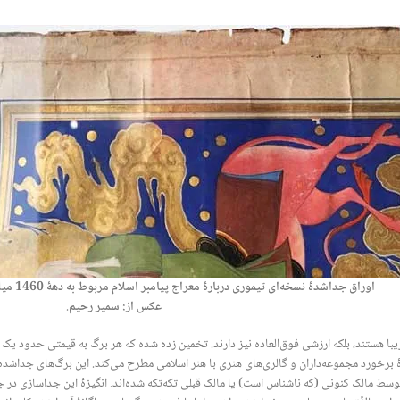
اوراق جداشدۀ نسخه‌ای تیموری دربارۀ معراج پیامبر اسلام مربوط به دهۀ 1460 میلادی در نمایشگاه «فریز مسترز».
عکس از: سمیر رحیم
.
ری زیبا هستند، بلکه ارزشی فوق‌العاده نیز دارند. تخمین زده شده که هر برگ به قیمتی حدود 
ۀ برخورد مجموعه‌داران و گالری‌های هنری با هنر اسلامی مطرح می‌کند. این برگ‌های جداش
توسط مالک کنونی (که ناشناس است) یا مالک قبلی تکه‌تکه شده‌اند. انگیزۀ این جداسازی در