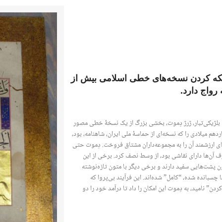
تکه کردن نسخه‌های خطی اسلامی بیش از
واج دارد.
لادی، دلال بلژیکی‌تبار، ژرژ دِموت، بخشی بزرگ از یک نسخۀ خطی مصور
هم میلادی را که نسخه‌ای از حماسۀ ملی ایران، شاهنامه، بود،
ای ارزشمند آن را به مجموعه‌داران مشتاق فروخت. دِموت حتی
ف آن‌ها دارای نقاشی بود، از وسط نصف کرد. برخی از این
ن پشت‌هایی سفید دارند و برخی دیگر با متون تازه‌نوشته
چسبانده شده، “کامل” شده‌اند. این فرآیند بی‌پروا که
دن” نامید، به دِموت این امکان را داد تا درآمد خود را دو