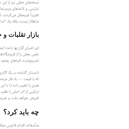
نسخه‌های خطی نیز از این نو
تزئینی، و کاغذهای مرمرنما،
تقریباً غیرممکن می‌کردند. 
شاهکار نیست، بلکه یک “شاه‌
بازار تقلبات و 
این اشیای گران‌بها باعث ایج
علمی جعلی را از فروشگاه‌ها
تشریح‌شده، کره‌های چشم، و 
تابستان گذشته در یک گالری
هنری را تغییر داده تا با ای
ترکیبی از اثر اصلی را تقلید
فروش خواهد رفت، و خریدار 
چه باید کرد؟
متأسفانه، اقدام قانونی ممک