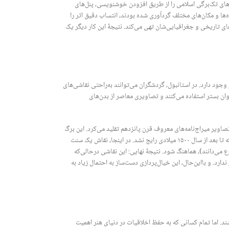
‌های تک‌برگی اسلامی را از طریق افزودن خوشنویسی، پنل‌های
ه‌ها و مکان‌های مختلف گردآوری شده بودند، انتساب دقیق اثر را
های تاریخی و جغرافیایی‌شان تهی می‌کند. نتیجۀ این کار دیگر یک
 وجود دارد. در استانبول، گردشگران می‌توانند به‌راحتی نقاشی‌های
وان بستر استفاده می‌کنند و تصاویری معاصر از بدن‌های
اویر میراج‌نامه‌های معروف قرن پانزدهم تقلید می‌کرد. این برگ
که با قیمت ۵,۰۰۰ دلار عرضه شده بود، پیامبر اسلام را با صورتی پوشیده در حجاب سفید به تصویر می‌کشید—روشی که تا بعد از سال ۱۵۰۰ میلادی رایج نشد. در اینجا، نقاش یک سنت
نوع می‌دانند)، هماهنگ شود. نتیجۀ نهایی: این نقاشی درحالی‌که
دارد. و بااین‌حال، این خیال‌پردازی دست‌ساز به احتمال زیاد به
د. اما تمام کسانی که به حفظ اخلاقیات در دنیای هنر اهمیت