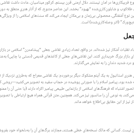
ع فریبکاری‌ها در امان نیستند. دلال ارمنی قرن بیستم، کرکور میناسیان، عادت داشت نقاشی
 طلاکوب و شابلون‌کاری‌شده “بهبود” بخشد. این عناصر متنوع، که از آثار هنری متعلق به دور
این نوع آشفتگی، محصولی بی‌زمان و بی‌مکان ایجاد می‌کند که سنت‌های اسلامی را از ویژگی‌
پچ‌ورک” (اثر وصله‌کاری‌شده) است.
جعل
اد تقلبات آشکار نیز شده‌اند. در واقع، تعداد زیادی نقاشی جعلی “پیشامدرن” اسلامی در بازار
ی بازار بزرگ خریداری کنند. این نقاشی‌های جعلی از کاغذهای قدیمی (دستی یا چاپی) به‌عن
درد شدید دندان را به نمایش می‌گذارند.
 هنری استانبول به یک آیتم مشکوک دیگر برخوردم: یک نقاشی معراج که به‌طرزی نزدیک از تص
ن تصور اشتباه که فرهنگ‌های اسلامی از بازنمایی طبیعی پیامبر اکراه دارند (یا حتی آن را مم
 می‌کند، به نوعی آن را سانسور نیز می‌کند. همچنین، متن قرآنی همراه هیچ ارتباطی با تصویر ن
نیز از این حقایق بی‌اطلاع خواهد ماند.
ن نیست. کسانی که مالک نسخه‌های خطی هستند، مجازند برگ‌های آن را به‌دلخواه خود بفروشن