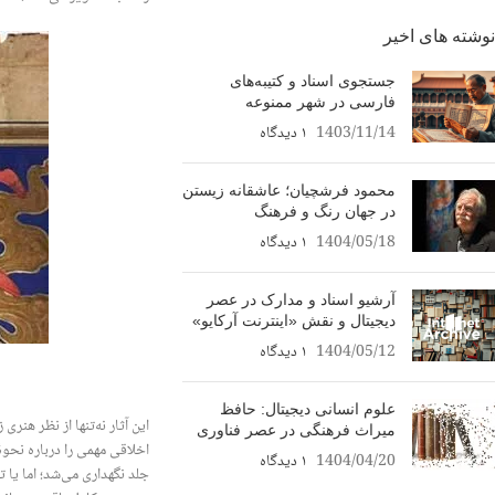
نوشته های اخیر
جستجوی اسناد و کتیبه‌های
فارسی در شهر ممنوعه
1403/11/14
۱ دیدگاه
محمود فرشچیان؛ عاشقانه زیستن
در جهان رنگ و فرهنگ
1404/05/18
۱ دیدگاه
آرشیو اسناد و مدارک در عصر
دیجیتال و نقش «اینترنت آرکایو»
1404/05/12
۱ دیدگاه
علوم انسانی دیجیتال: حافظ
این آثار نه‌تنها از نظر هن
میراث فرهنگی در عصر فناوری
اخلاقی مهمی را درباره نحو
1404/04/20
۱ دیدگاه
جلد نگهداری می‌شد؛ اما یا 