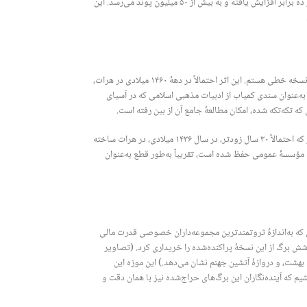
به‌صورت کامل باقی می‌ماند، احتمالاً تنها چند میلیون پوند ارزش داشت؛ اما با فروش برگ‌های جداگانۀ آن، ارزش کلی اثر ده برابر افزایش یافته و به بیش از ۵۰ میلیون پوند می‌رسد. این
من این اتفاقات را با دقت دنبال می‌کنم، زیرا به‌عنوان یک مورخ هنر اسلامی، بیش از ۲۰ سال است که در جست‌وجوی این نسخه خطی هستم. این اثر احتمالاً در دهۀ ۱۴۶۰ میلادی در هرات،
‌عنوان سندی کمیاب از ادبیات مذهبی اسلامی که در آسیای
 که تکه‌تکه شده، امکان مطالعۀ جامع آن از بین رفته است.
این نسخۀ قطعه‌قطعه شده، که شامل بیش از ۶۰ تصویر باشکوه است، یکی از تنها دو اثر مشابه در جهان است. نسخۀ دیگر که احتمالاً ۳۰ سال زودتر، در سال ۱۴۳۶ میلادی، در هرات ساخته
ک مؤسسۀ عمومی حفظ شده است، تقریباً به‌طور قطع به‌عنوان
که به‌اندازۀ ثروتمندترین مجموعه‌داران خصوصی قدرت مالی
رخ داد، زمانی که موزه دیوید در کپنهاگ شش برگ از این نسخۀ پراکنده‌شده را خریداری کرد. (تصاویر
هشت، و دروازۀ آتشین جهنم نشان می‌دهد.) این موزه این
یم که آینده‌نگاران این برگ‌های حراج‌شده نیز با همان دقت و