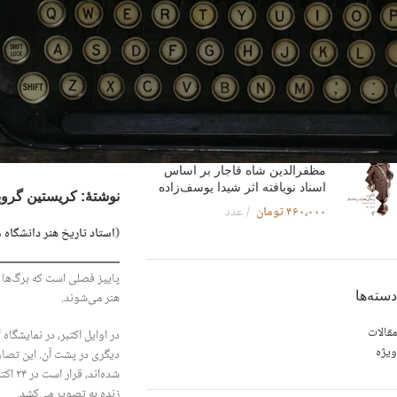
کتاب جواهرالاحکام مصطفوی
فقه‌نامه‌ای پارسی از سده ششم
هجری نوشته سراج‌الدین علی بن
عثمان اوشی - مقدمه و تصحیح:
دکتر رسول جعفریان
۴۳۵،۰۰۰
تومان
کتاب نگاهی نو بر زندگی
مظفرالدین شاه قاجار بر اساس
اسناد نویافته اثر شیدا یوسف‌زاده
نوشتۀ
:
کریستین گروب
۴۶۰،۰۰۰
تومان
عدد
(
استاد تاریخ هنر دانشگاه 
پاییز فصلی است که برگ‌ها ز
دسته‌ها
هنر می‌شوند.
مقالات
در اوایل اکتبر، در نمایشگ
ویژه
دیگری در پشت آن. این تصاوی
شده‌
زنده به تصویر می‌کشد.